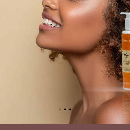
жении