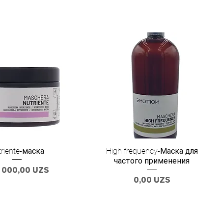
riente-маска
High frequency-Маска для
частого применения
а
 000,00 UZS
Цена
0,00 UZS