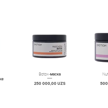
Botox-маска
Nut
ке
Цена
Цен
250 000,00 UZS
500