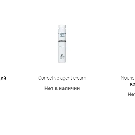
щий
Corrective agent cream
Nouri
к
Нет в наличии
Не