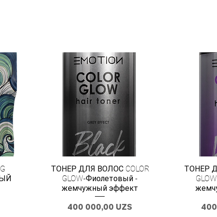
NG
ТОНЕР ДЛЯ ВОЛОС COLOR
ТОНЕР Д
ВЫЙ
GLOW-Фиолетовый -
GLOW
Й
жемчужный эффект
жемч
Цена
Цен
400 000,00 UZS
400