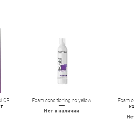
OLOR
Foam conditioning no yellow
Foam co
кт
к
Нет в наличии
Не