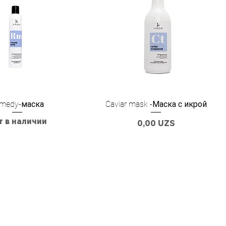
medy-маска
Caviar mask -Маска с икрой
т в наличии
Цена
0,00 UZS