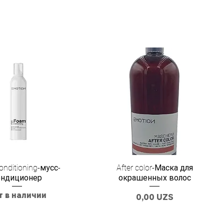
nditioning-мусс-
After color-Маска для
ондиционер
окрашенных волос
т в наличии
Цена
0,00 UZS