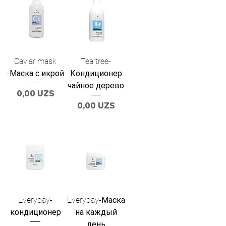
Caviar mask
Tea tree-
-Маска с икрой
Кондиционер
чайное дерево
Цена
0,00 UZS
Цена
0,00 UZS
Everyday-
Everyday-Маска
кондиционер
на каждый
день