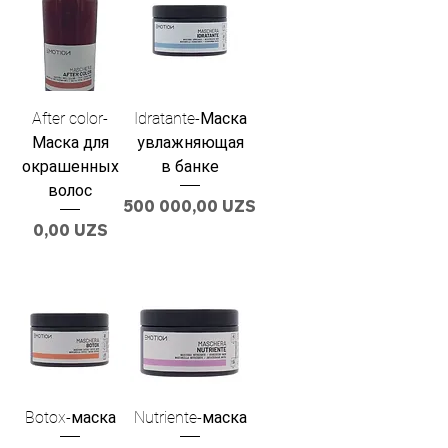
After color-
Idratante-Маска
Маска для
увлажняющая
окрашенных
в банке
волос
Цена
500 000,00 UZS
Цена
0,00 UZS
Botox-маска
Nutriente-маска