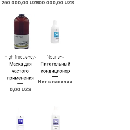
Цена
Цена
250 000,00 UZS
500 000,00 UZS
High frequency-
Nourish-
Маска для
Питательный
частого
кондиционер
применения
Нет в наличии
Цена
0,00 UZS