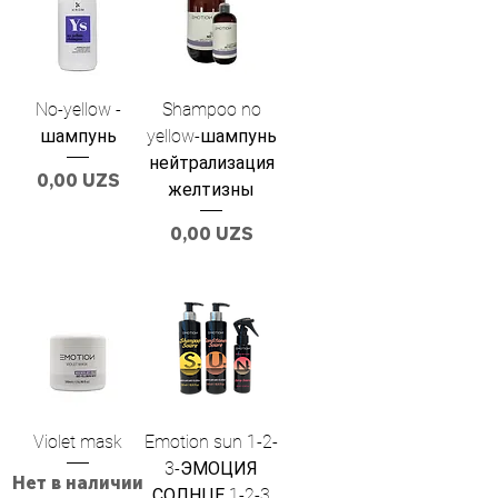
No-yellow -
Shampoo no
шампунь
yellow-шампунь
нейтрализация
Цена
0,00 UZS
желтизны
Цена
0,00 UZS
Violet mask
Emotion sun 1-2-
3-ЭМОЦИЯ
Нет в наличии
СОЛНЦЕ 1-2-3