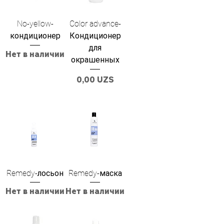
No-yellow-
Color advance-
кондиционер
Кондиционер
для
Нет в наличии
окрашенных
Цена
0,00 UZS
Remedy-лосьон
Remedy-маска
Нет в наличии
Нет в наличии