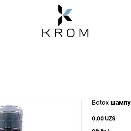
Emotion
Магазин
Новости
О нас
Botox-шампу
Цена
0,00 UZS
Объём
*