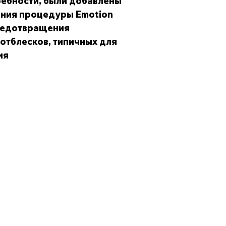
ребности, были добавлены
ния процедуры Emotion
предотвращения
отблесков, типичных для
ия
Наш адрес
Обс
Республика Узбекистан, г. Ташкент, улица
Телеф
Узбекистон Овози, 28
krom