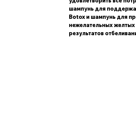
удовлетворить все пот
шампунь для поддержа
Botox и шампунь для 
нежелательных желтых 
результатов отбеливан
Магазин
Все продукты
Style & Finishing
Лечения