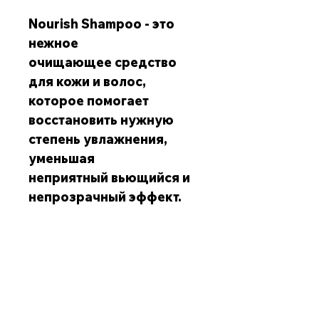
Nourish Shampoo - это
нежное
очищающее средство
для кожи и волос,
которое помогает
восстановить нужную
степень увлажнения,
уменьшая
неприятный вьющийся и
непрозрачный эффект.
Обслуживание клиентов
+998) 99-928-01-32
Телефон: (
krom-emotion@yandex.com