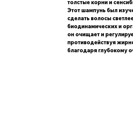
толстые корни и сенси
Этот шампунь был изуче
сделать волосы светле
биодинамических и орг
он очищает и регулиру
противодействуя жирн
благодаря глубокому 
Магазин