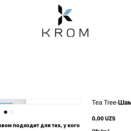
Emotion
Магазин
Новости
О нас
Tea Tree-Ша
Цена
0,00 UZS
вом подходит для тех, у кого
Объём
*