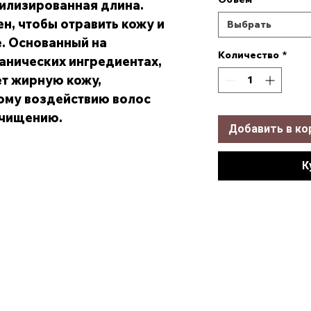
билизированная длина.
н, чтобы отравить кожу и
Выбрать
е. Основанный на
Количество
*
анических ингредиентах,
ет жирную кожу,
ому воздействию волос
очищению.
Добавить в ко
К
Наш адрес
Обс