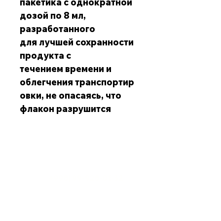
пакетика с однократной
дозой по 8 мл,
разработанного
для лучшей сохранности
продукта с
течением времени и
облегчения транспортир
овки, не опасаясь, что
флакон разрушится
Обслуживание клиентов
+998) 99-928-01-32
Телефон: (
krom-emotion@yandex.com