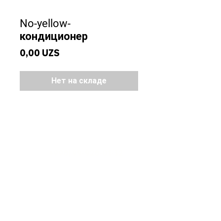
No-yellow-
кондиционер
Цена
0,00 UZS
Нет на складе
Обслуживание клиентов
+998) 99-928-01-32
Телефон: (
krom-emotion@yandex.com