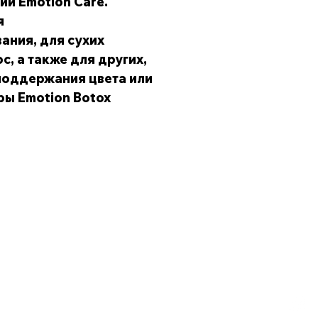
ии Emotion Care.
я
ания, для сухих
, а также для других,
поддержания цвета или
ы Emotion Botox
Наш адрес
Обс
Республика Узбекистан, г. Ташкент, улица
Телеф
Узбекистон Овози, 28
krom