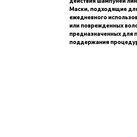
действия шампуней лин
Маски, подходящие дл
ежедневного использов
или поврежденных волос
предназначенных для 
поддержания процедур
Магазин
Все продукты
Style & Finishing