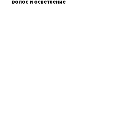
волос и осветление
Обслуживание клиентов
+998) 99-928-01-32
Телефон: (
krom-emotion@yandex.com
Магазин
Все продукты
Style & Finishing
Лечения
Профессионал