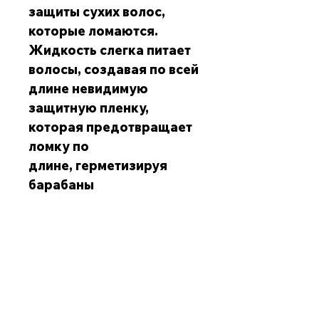
защиты сухих волос,
которые ломаются.
Жидкость слегка питает
волосы, создавая по всей
длине невидимую
защитную пленку,
которая предотвращает
ломку по
длине, герметизируя
барабаны
Обслуживание клиентов
+998) 99-928-01-32
Телефон: (
krom-emotion@yandex.com